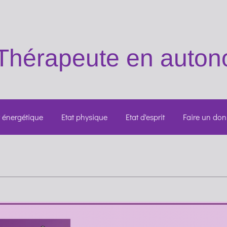
Thérapeute
en autono
t énergétique
Etat physique
Etat d'esprit
Faire un don