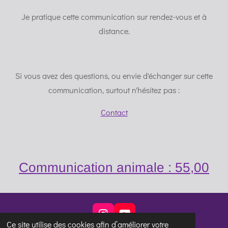
Je pratique cette communication sur rendez-vous et à
distance.
Si vous avez des questions, ou envie d'échanger sur cette
communication, surtout n'hésitez pas :
Contact
Communication animale : 55,00
I
Y
Ce site utilise des cookies afin d’améliorer votre
n
o