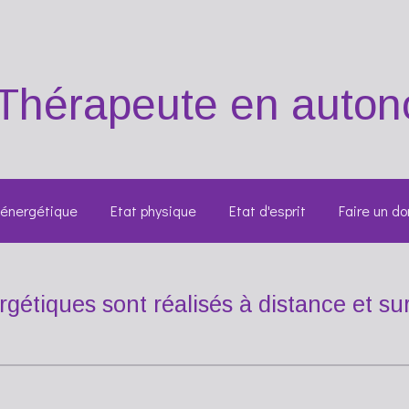
 Thérapeute
en autono
 énergétique
Etat physique
Etat d'esprit
Faire un do
rgétiques sont réalisés à distance et su