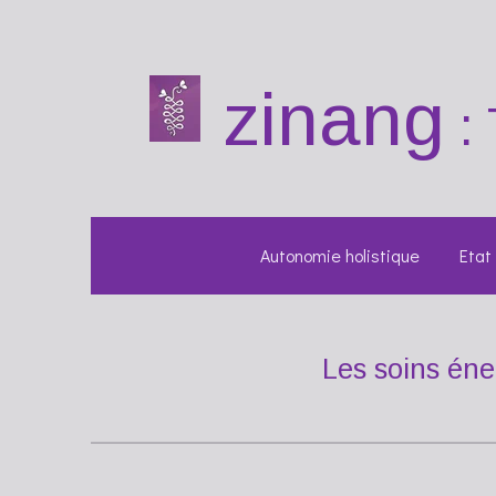
Passer
au
contenu
zinang
:
principal
Autonomie holistique
Etat
Les soins éne